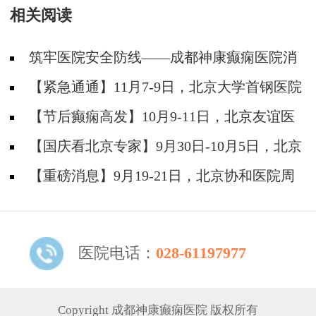
相关阅读
早日康复
筑牢医院安全防线——成都神康癫痫医院消
防安全培训纪实
【紧急通通】11月7-9日，北京大学首钢医院
神经内科胡颖教授亲临成都会诊，破解癫痫疑难
【节后癫痫高发】10月9-11日，北京友谊医
院陈葵博士免费会诊+治疗援助，破解癫痫难
【国庆看北京专家】9月30日-10月5日，北京
题！
天坛&首钢医院两大专家蓉城亲诊+癫痫大额救
【重磅消息】9月19-21日，北京协和医院周
助，速约！
祥琴教授成都领衔会诊，共筑全年龄段抗癫防
线！
医院电话：
028-61197977
Copyright 成都神康癫痫医院 版权所有