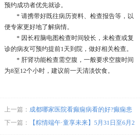
预约成功者优先就诊。
* 请携带好既往病历资料、检查报告等，以
便专家更好地了解病情。
* 因长程脑电图检查时间较长，未检查或复
诊的病友可预约提前1天到院，做好相关检查。
* 肝肾功能检查需空腹，一般要求空腹时间
为8至12个小时，建议前一天清淡饮食。
上一篇：
成都哪家医院看癫痫病看的好?癫痫患
者饮食怎么护理?
下一篇：
【粽情‌端午·童享未来】5月31日至6月2
日，北京癫痫专家双节来蓉领衔会诊，助力患者