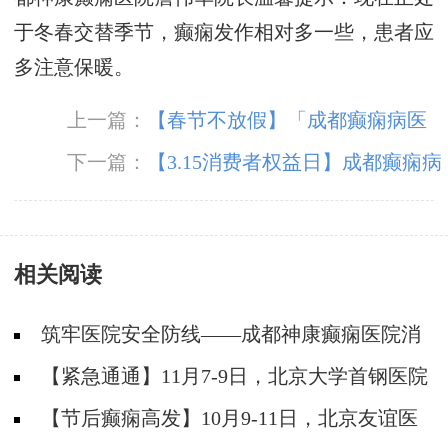
于冬春交替季节，癫痫发作相对多一些，患者应
多注意保暖。
上一篇：
【春节不放假】「成都癫痫病医
院」成都神康癫痫医院春节期间正常接诊，温暖
下一篇：
【3.15消费者权益日】成都癫痫病
坚守只为守护您的健康！
医院严把医疗质量关，坚守诚信医疗
相关阅读
筑牢医院安全防线——成都神康癫痫医院消
防安全培训纪实
【紧急通通】11月7-9日，北京大学首钢医院
神经内科胡颖教授亲临成都会诊，破解癫痫疑难
【节后癫痫高发】10月9-11日，北京友谊医