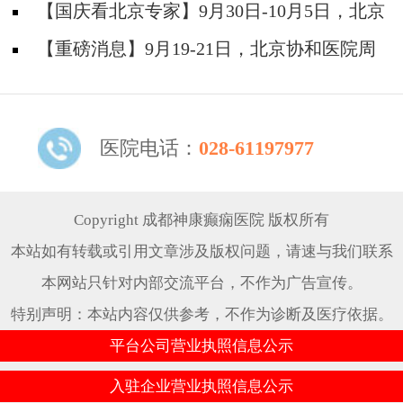
院陈葵博士免费会诊+治疗援助，破解癫痫难
【国庆看北京专家】9月30日-10月5日，北京
题！
天坛&首钢医院两大专家蓉城亲诊+癫痫大额救
【重磅消息】9月19-21日，北京协和医院周
助，速约！
祥琴教授成都领衔会诊，共筑全年龄段抗癫防
线！
医院电话：
028-61197977
Copyright 成都神康癫痫医院 版权所有
本站如有转载或引用文章涉及版权问题，请速与我们联系
本网站只针对内部交流平台，不作为广告宣传。
特别声明：本站内容仅供参考，不作为诊断及医疗依据。
平台公司营业执照信息公示
入驻企业营业执照信息公示