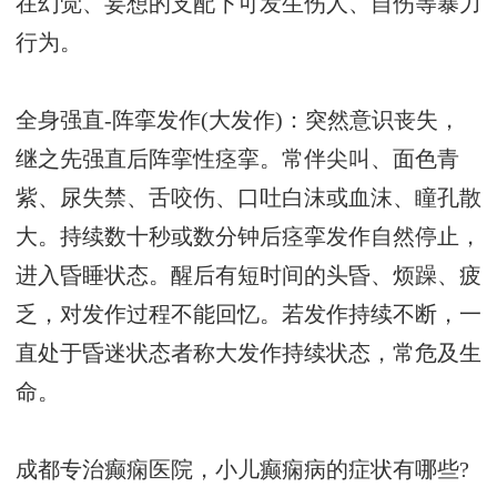
在幻觉、妄想的支配下可发生伤人、自伤等暴力
行为。
全身强直-阵挛发作(大发作)：突然意识丧失，
继之先强直后阵挛性痉挛。常伴尖叫、面色青
紫、尿失禁、舌咬伤、口吐白沫或血沫、瞳孔散
大。持续数十秒或数分钟后痉挛发作自然停止，
进入昏睡状态。醒后有短时间的头昏、烦躁、疲
乏，对发作过程不能回忆。若发作持续不断，一
直处于昏迷状态者称大发作持续状态，常危及生
命。
成都专治癫痫医院，小儿癫痫病的症状有哪些?